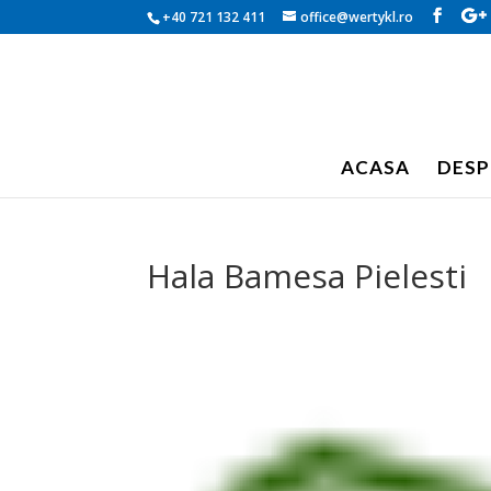
+40 721 132 411
office@wertykl.ro
ACASA
DESP
Hala Bamesa Pielesti