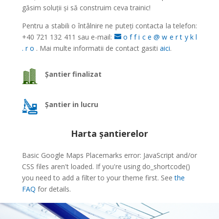
găsim soluţii și să construim ceva trainic!
Pentru a stabili o întâlnire ne puteți contacta la telefon:
+40 721 132 411 sau e-mail:
o f f i c e @ w e r t y k l
. r o
. Mai multe informatii de contact gasiti
aici
.
Șantier finalizat
Șantier in lucru
Harta șantierelor
Basic Google Maps Placemarks error: JavaScript and/or
CSS files aren't loaded. If you're using do_shortcode()
you need to add a filter to your theme first. See
the
FAQ
for details.