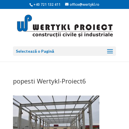
+40 721 132 411
office@wertykl.ro
Selectează o Pagină
popesti Wertykl-Proiect6