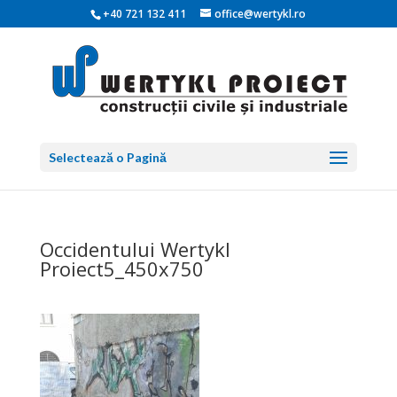
+40 721 132 411
office@wertykl.ro
Selectează o Pagină
Occidentului Wertykl
Proiect5_450x750