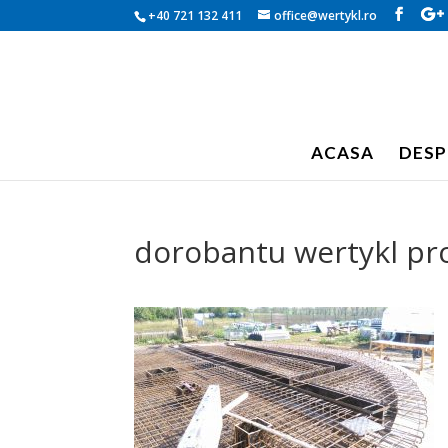
+40 721 132 411
office@wertykl.ro
ACASA
DESP
dorobantu wertykl pro