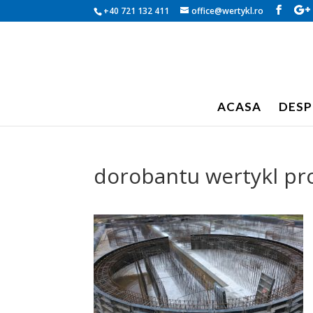
+40 721 132 411
office@wertykl.ro
ACASA
DESP
dorobantu wertykl pro