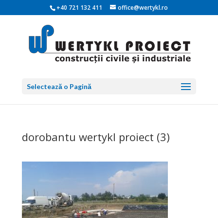
+40 721 132 411
office@wertykl.ro
Selectează o Pagină
dorobantu wertykl proiect (3)