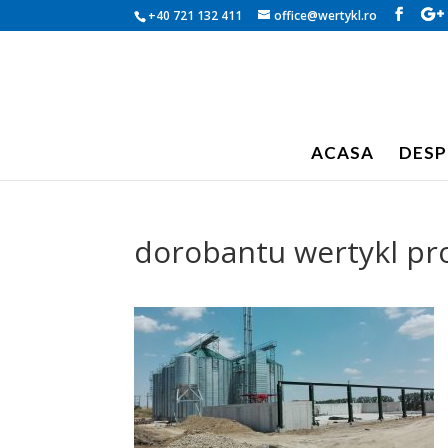
+40 721 132 411
office@wertykl.ro
ACASA
DESP
dorobantu wertykl pro