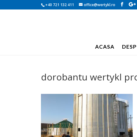
+40 721 132 411
office@wertykl.ro
ACASA
DESP
dorobantu wertykl pro