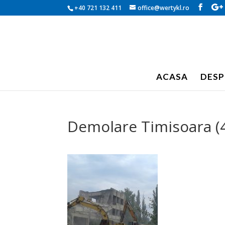
+40 721 132 411
office@wertykl.ro
ACASA
DESP
Demolare Timisoara (