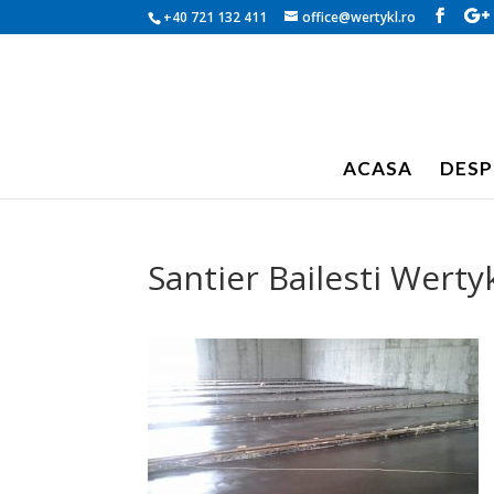
+40 721 132 411
office@wertykl.ro
ACASA
DESP
Santier Bailesti Wertyk