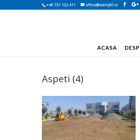
+40 721 132 411
office@wertykl.ro
ACASA
DESP
Aspeti (4)