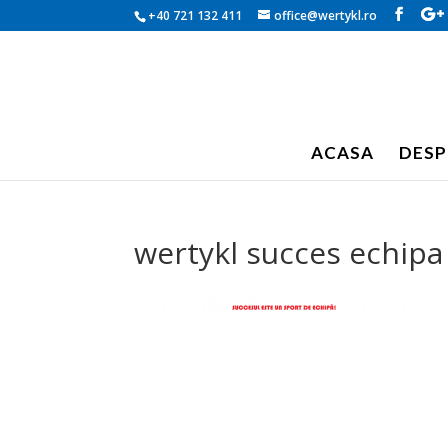
+40 721 132 411
office@wertykl.ro
ACASA
DESP
wertykl succes echipa